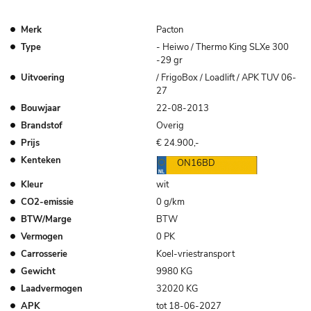
Merk
Pacton
Type
- Heiwo / Thermo King SLXe 300
-29 gr
Uitvoering
/ FrigoBox / Loadlift / APK TUV 06-
27
Bouwjaar
22-08-2013
Brandstof
Overig
Prijs
€ 24.900,-
Kenteken
ON16BD
Kleur
wit
CO2-emissie
0 g/km
BTW/Marge
BTW
Vermogen
0 PK
Carrosserie
Koel-vriestransport
Gewicht
9980 KG
Laadvermogen
32020 KG
APK
tot 18-06-2027