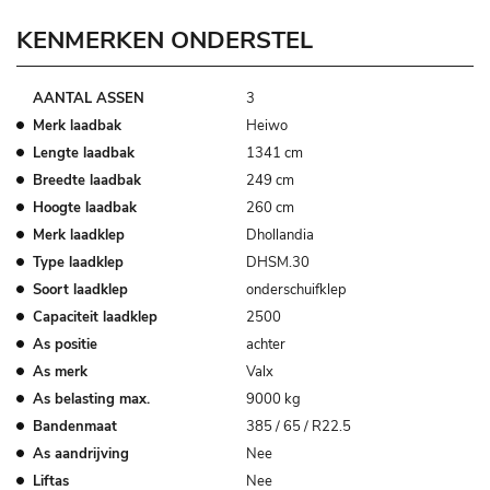
KENMERKEN ONDERSTEL
AANTAL ASSEN
3
Merk laadbak
Heiwo
Lengte laadbak
1341 cm
Breedte laadbak
249 cm
Hoogte laadbak
260 cm
Merk laadklep
Dhollandia
Type laadklep
DHSM.30
Soort laadklep
onderschuifklep
Capaciteit laadklep
2500
As positie
achter
As merk
Valx
As belasting max.
9000 kg
Bandenmaat
385 / 65 / R22.5
As aandrijving
Nee
Liftas
Nee