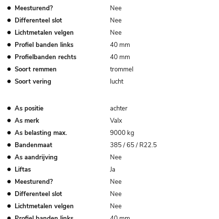
Meesturend?
Nee
Differenteel slot
Nee
Lichtmetalen velgen
Nee
Profiel banden links
40 mm
Profielbanden rechts
40 mm
Soort remmen
trommel
Soort vering
lucht
As positie
achter
As merk
Valx
As belasting max.
9000 kg
Bandenmaat
385 / 65 / R22.5
As aandrijving
Nee
Liftas
Ja
Meesturend?
Nee
Differenteel slot
Nee
Lichtmetalen velgen
Nee
Profiel banden links
40 mm