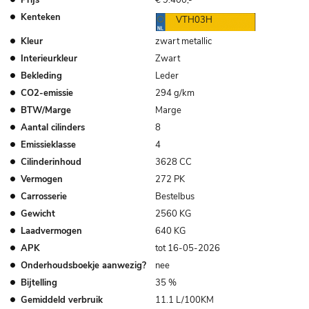
Kenteken
VTH03H
Kleur
zwart metallic
Interieurkleur
Zwart
Bekleding
Leder
CO2-emissie
294 g/km
BTW/Marge
Marge
Aantal cilinders
8
Emissieklasse
4
Cilinderinhoud
3628 CC
Vermogen
272 PK
Carrosserie
Bestelbus
Gewicht
2560 KG
Laadvermogen
640 KG
APK
tot 16-05-2026
Onderhoudsboekje aanwezig?
nee
Bijtelling
35 %
Gemiddeld verbruik
11.1 L/100KM