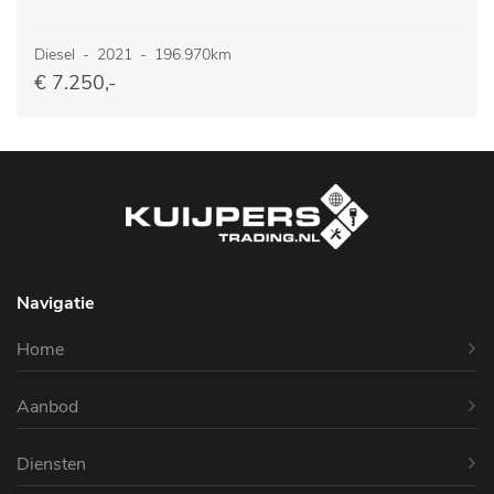
Diesel
-
2021
-
196.970km
€ 7.250,-
Navigatie
Home
Aanbod
Diensten