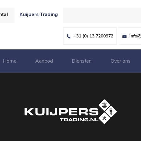
ntal
Kuijpers Trading
+31 (0) 13 7200972
info@
Home
Aanbod
Diensten
Over ons