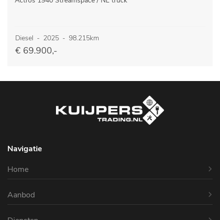
Actros 1940 Streamspace / NL truck
Diesel
-
2025
-
98.215km
€ 69.900,-
Navigatie
Home
Aanbod