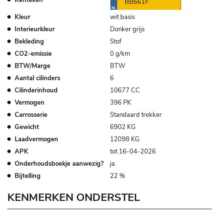
BB661F
Kleur
wit basis
Interieurkleur
Donker grijs
Bekleding
Stof
CO2-emissie
0 g/km
BTW/Marge
BTW
Aantal cilinders
6
Cilinderinhoud
10677 CC
Vermogen
396 PK
Carrosserie
Standaard trekker
Gewicht
6902 KG
Laadvermogen
12098 KG
APK
tot 16-04-2026
Onderhoudsboekje aanwezig?
ja
Bijtelling
22 %
KENMERKEN ONDERSTEL