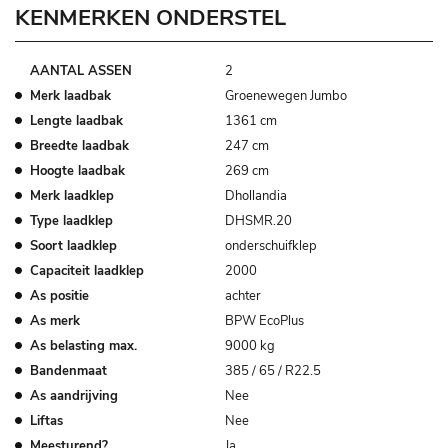
KENMERKEN ONDERSTEL
AANTAL ASSEN
2
Merk laadbak
Groenewegen Jumbo
Lengte laadbak
1361 cm
Breedte laadbak
247 cm
Hoogte laadbak
269 cm
Merk laadklep
Dhollandia
Type laadklep
DHSMR.20
Soort laadklep
onderschuifklep
Capaciteit laadklep
2000
As positie
achter
As merk
BPW EcoPlus
As belasting max.
9000 kg
Bandenmaat
385 / 65 / R22.5
As aandrijving
Nee
Liftas
Nee
Meesturend?
Ja