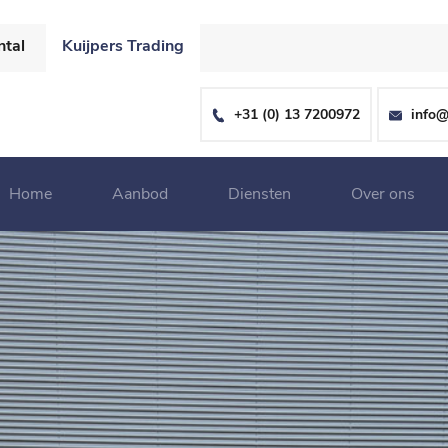
ntal
Kuijpers Trading
+31 (0) 13 7200972
info@
Home
Aanbod
Diensten
Over ons