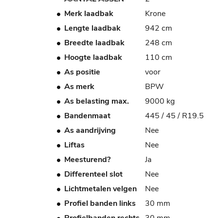
Merk laadbak
Krone
Lengte laadbak
942 cm
Breedte laadbak
248 cm
Hoogte laadbak
110 cm
As positie
voor
As merk
BPW
As belasting max.
9000 kg
Bandenmaat
445 / 45 / R19.5
As aandrijving
Nee
Liftas
Nee
Meesturend?
Ja
Differenteel slot
Nee
Lichtmetalen velgen
Nee
Profiel banden links
30 mm