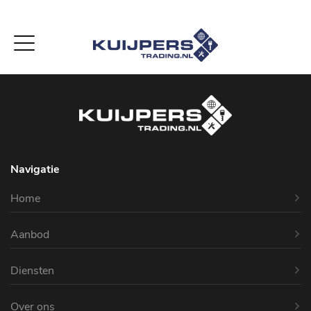
-->
Navigatie
Home
Aanbod
Diensten
Over ons