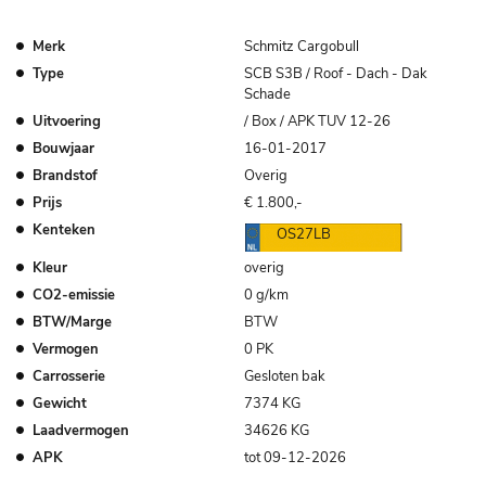
Merk
Schmitz Cargobull
Type
SCB S3B / Roof - Dach - Dak
Schade
Uitvoering
/ Box / APK TUV 12-26
Bouwjaar
16-01-2017
Brandstof
Overig
Prijs
€ 1.800,-
Kenteken
OS27LB
Kleur
overig
CO2-emissie
0 g/km
BTW/Marge
BTW
Vermogen
0 PK
Carrosserie
Gesloten bak
Gewicht
7374 KG
Laadvermogen
34626 KG
APK
tot 09-12-2026