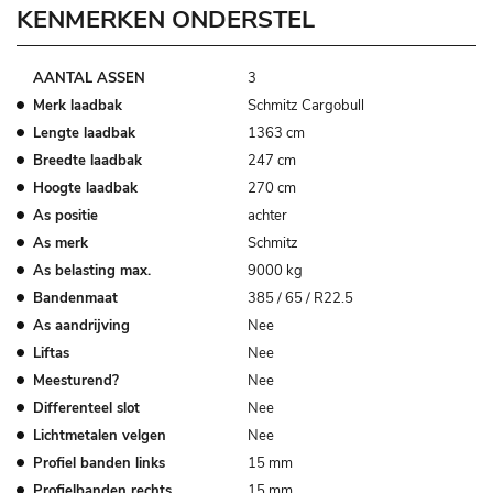
KENMERKEN ONDERSTEL
AANTAL ASSEN
3
Merk laadbak
Schmitz Cargobull
Lengte laadbak
1363 cm
Breedte laadbak
247 cm
Hoogte laadbak
270 cm
As positie
achter
As merk
Schmitz
As belasting max.
9000 kg
Bandenmaat
385 / 65 / R22.5
As aandrijving
Nee
Liftas
Nee
Meesturend?
Nee
Differenteel slot
Nee
Lichtmetalen velgen
Nee
Profiel banden links
15 mm
Profielbanden rechts
15 mm