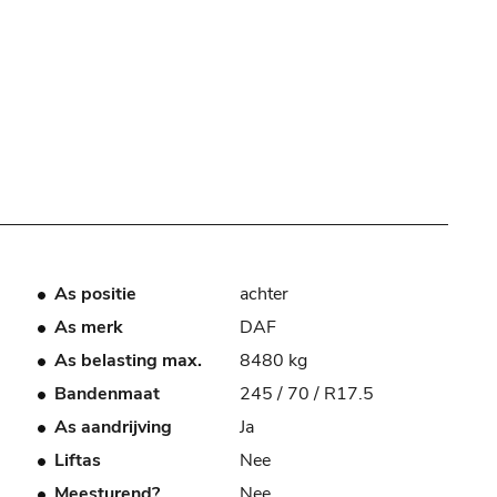
As positie
achter
As merk
DAF
As belasting max.
8480 kg
Bandenmaat
245 / 70 / R17.5
As aandrijving
Ja
Liftas
Nee
Meesturend?
Nee