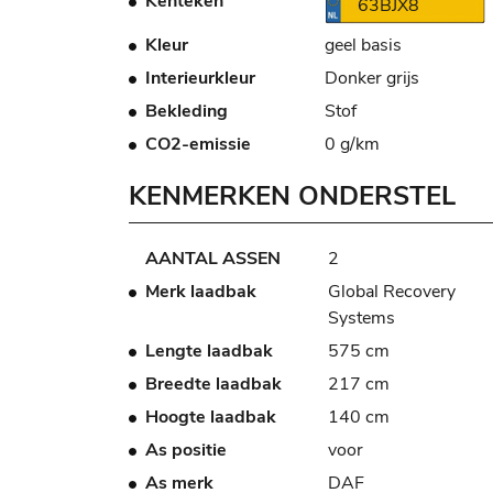
Kenteken
63BJX8
Kleur
geel basis
Interieurkleur
Donker grijs
Bekleding
Stof
CO2-emissie
0 g/km
KENMERKEN ONDERSTEL
AANTAL ASSEN
2
Merk laadbak
Global Recovery
Systems
Lengte laadbak
575 cm
Breedte laadbak
217 cm
Hoogte laadbak
140 cm
As positie
voor
As merk
DAF