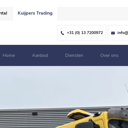
ntal
Kuijpers Trading
+31 (0) 13 7200972
info@
Home
Aanbod
Diensten
Over ons